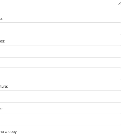
e:
dos:
tura:
e:
me a copy