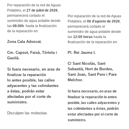
Por reparación de la red de Aguas
Potables, el
27 de juliol de 2026
,
permanecerá cortado el
Por reparación de la red de Aguas
suministro de agua potable desde
Potables, el
06 d'agosto de 2026
,
las
08:00h
hasta la finalización
permanecerá cortado el
de la reparación en:
suministro de agua potable desde
las
12
:00 horas
hasta la
Zona Cala Advocat.
finalización de la reparación en:
Pl. Rei Jaume I.
Cm. Capsot, Faisà, Tórtola i
Gavilà.
C/ Sant Nicolàs, Sant
Sebastià, Hort de Bordes,
Si fuera necesario, en aras de
Sant Joan, Sant Pere i Pare
finalizar la reparación
Melchor.
lo antes posible, las calles
adyacentes y las colindantes
a éstas, podrán estar
Si fuera necesario, en aras de
afectadas por el corte de
finalizar la reparación lo antes
suministro.
posible, las calles adyacentes y
las colindantes a éstas, podrán
Disculpen las molestias.
estar afectadas por el corte de
suministro.