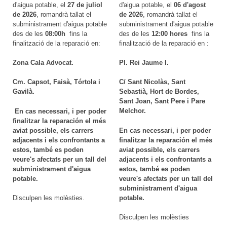
d'aigua potable, el
27 de juliol
d'aigua potable, el
06 d'agost
de 2026
, romandrà tallat el
de 2026
, romandrà tallat el
subministrament d'aigua potable
subministrament d'aigua potable
des de les
08:00h
fins la
des de les
12
:00 hores
fins la
finalització de la reparació en:
finalització de la reparació en :
Zona Cala Advocat.
Pl. Rei Jaume I.
Cm. Capsot, Faisà, Tórtola i
C/ Sant Nicolàs, Sant
Gavilà.
Sebastià, Hort de Bordes,
Sant Joan, Sant Pere i Pare
Melchor.
En cas necessari, i per poder
finalitzar la reparación el més
aviat possible, els carrers
En cas necessari, i per poder
adjacents i els confrontants a
finalitzar la reparación el més
estos, també es poden
aviat possible, els carrers
veure's afectats per un tall del
adjacents i els confrontants a
subministrament d'aigua
estos, també es poden
potable.
veure's afectats per un tall del
subministrament d'aigua
potable.
Disculpen les molèsties.
Disculpen les molèsties