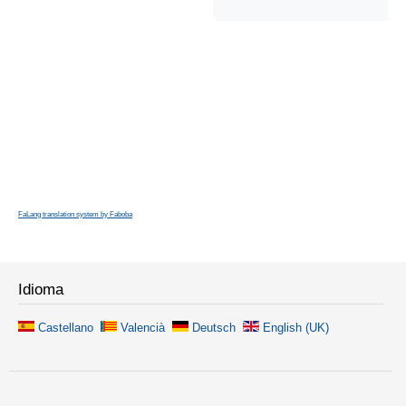
FaLang translation system by Faboba
Idioma
Castellano
Valencià
Deutsch
English (UK)